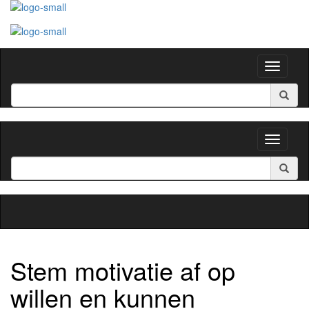
Toggle
navigati
Toggle
navigati
Stem motivatie af op
willen en kunnen