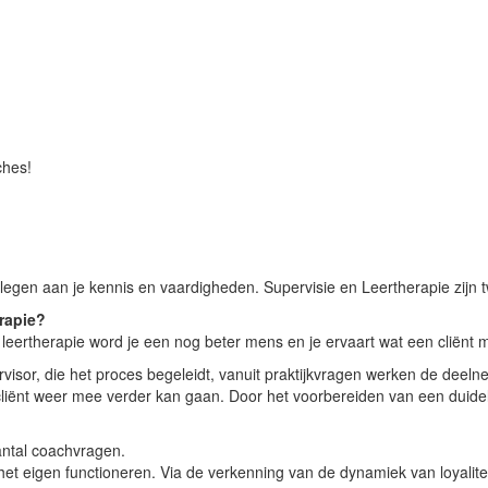
sie & Leertherapie
ches!
egen aan je kennis en vaardigheden. Supervisie en Leertherapie zijn t
erapie?
 leertherapie word je een nog beter mens en je ervaart wat een cliënt
ervisor, die het proces begeleidt, vanuit praktijkvragen werken de deeln
liënt weer mee verder kan gaan. Door het voorbereiden van een duidel
aantal coachvragen.
 het eigen functioneren. Via de verkenning van de dynamiek van loyali