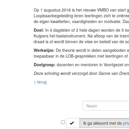
Op 1 augustus 2016 is het nieuwe VMBO van start g
Loopbaanbegeleiding leren leerlingen zich te oriënt
de eigen kwaliteiten, vaardigheden en motivatie. D
Doel:
In 4 dagdelen of 2 hele dagen worden de 5 lo
Kuijpers het basisinstrument. Na afloop van de tra
draad is of wordt binnen de visie en beleid van de s
Werkwijze:
De theorie wordt in delen aangeboden en
toepasbaar in de LOB-gesprekken met leerlingen of al
Doelgroep:
docenten en mentoren in Voortgezet o
Deze scholing wordt verzorgd door Sanne van Drenth. 
< terug
Ik ga akkoord met de
pri