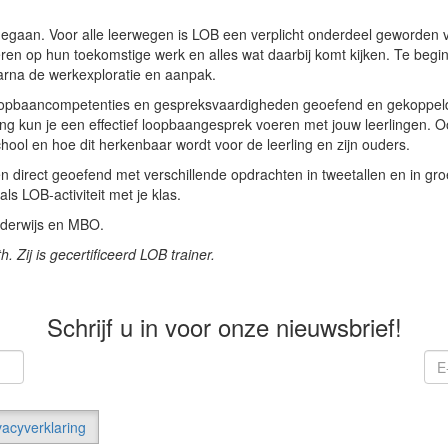
egaan. Voor alle leerwegen is LOB een verplicht onderdeel geworden
eren op hun toekomstige werk en alles wat daarbij komt kijken. Te beg
aarna de werkexploratie en aanpak.
opbaancompetenties en gespreksvaardigheden geoefend en gekoppeld aa
ining kun je een effectief loopbaangesprek voeren met jouw leerlingen
chool en hoe dit herkenbaar wordt voor de leerling en zijn ouders.
 direct geoefend met verschillende opdrachten in tweetallen en in gr
s LOB-activiteit met je klas.
nderwijs en MBO.
Zij is gecertificeerd LOB trainer.
Schrijf u in voor onze nieuwsbrief!
vacyverklaring