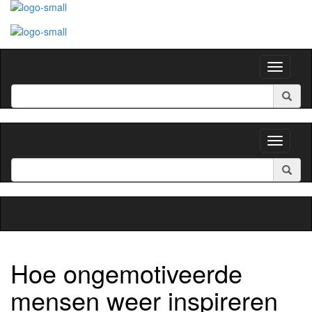
Toggle
navigati
Toggle
navigati
Hoe ongemotiveerde
mensen weer inspireren