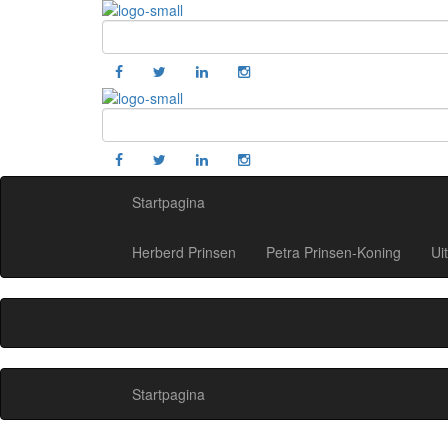
Startpagina
Herberd Prinsen
Petra Prinsen-Koning
Ui
Startpagina